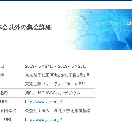
法人日本生化学会
本会以外の集会詳細
日
2019年6月24日～2019年6月25日
地
東京都千代田区丸の内3丁目5番1号
東京国際フォーラム（ホールB7）
名称
第8回 JACI/GSCシンポジウム
RL
http://www.jaci.or.jp/
者団体名
公益社団法人 新化学技術推進協会
RL
http://www.jaci.or.jp/