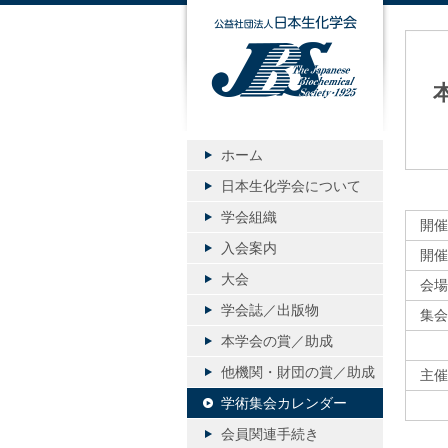
公益社団
ホーム
日本生化学会について
学会組織
開催
入会案内
開催
大会
会場
学会誌／出版物
集会
本学会の賞／助成
U
他機関・財団の賞／助成
主催
学術集会カレンダー
U
会員関連手続き