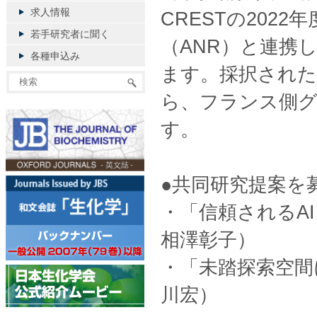
求人情報
CRESTの202
若手研究者に聞く
（ANR）と連携
各種申込み
ます。採択された
ら、フランス側グ
す。
●共同研究提案を
・「信頼されるA
相澤彰子）
・「未踏探索空間
川宏）