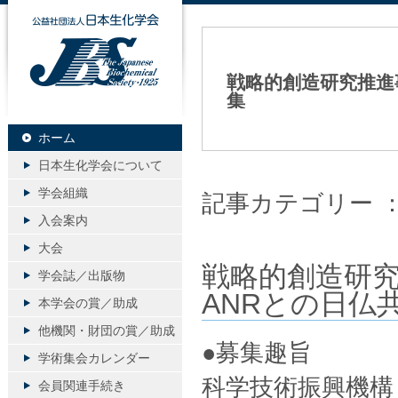
公益社団法人日本生化学会
戦略的創造研究推進
集
2022年02月22日（火）
ホーム
日本生化学会について
学会組織
記事カテゴリー 
入会案内
大会
戦略的創造研究
学会誌／出版物
ANRとの日仏
本学会の賞／助成
他機関・財団の賞／助成
●募集趣旨
学術集会カレンダー
科学技術振興機構
会員関連手続き