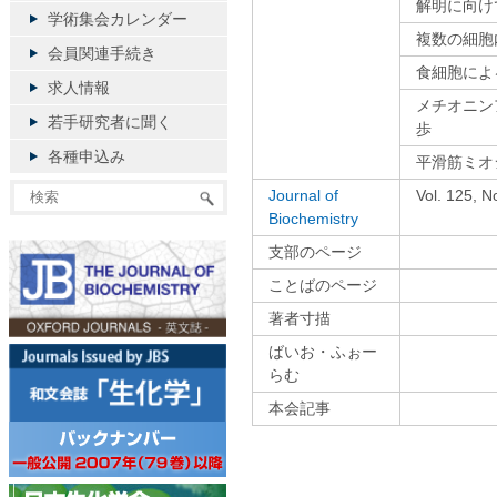
解明に向け
学術集会カレンダー
複数の細胞
会員関連手続き
食細胞によ
求人情報
メチオニン
若手研究者に聞く
歩
各種申込み
平滑筋ミオ
Journal of
Vol. 125,
Biochemistry
支部のページ
ことばのページ
著者寸描
ばいお・ふぉー
らむ
本会記事