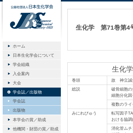
公益社団法人日本生化学会
生化学 第71巻第4
ホーム
日本生化学会について
学会組織
生化学
入会案内
巻頭
故 神立誠
大会
総説
破骨細胞の
学会誌／出版物
細胞分化因
学会誌
複数のライ
出版物
みにれびゅう
転写因子T
おける協調
本学会の賞／助成
消化管ムチ
他機関・財団の賞／助成