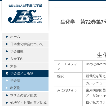
公益社団法人日本生化学会
生化学 第72巻第7
ホーム
日本生化学会について
学会組織
生
入会案内
アトモスフィ
unityとdivers
大会
ア
学会誌／出版物
総説
新世紀を迎え
学会誌
カルシニュー
出版物
みにれびゅう
歯周病原因菌Po
アーゼ(ging
本学会の賞／助成
血小板のコラ
他機関・財団の賞／助成