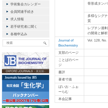
骨形成タンパ
学術集会カレンダー
会員関連手続き
多様なシグナ
求人情報
質
若手研究者に聞く
レプチン過剰発現
の開発と解析
各種申込み
Journal of
Vol. 128, N
Biochemistry
支部のページ
ことばのペー
ジ
書評
著者寸描
ばいお・ふぉ
ーらむ
本会記事