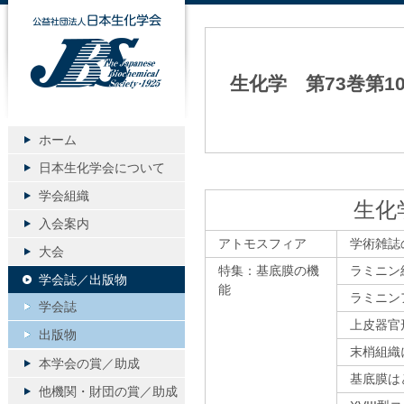
公益社団法人日本生化学会
生化学 第73巻第1
ホーム
日本生化学会について
学会組織
生化
入会案内
アトモスフィア
学術雑誌
大会
特集：基底膜の機
ラミニン
学会誌／出版物
能
ラミニン
学会誌
上皮器官
出版物
末梢組織
本学会の賞／助成
基底膜は
他機関・財団の賞／助成