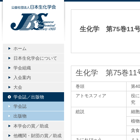
公益社団法人日本生化学会
生化学 第75巻11
ホーム
日本生化学会について
学会組織
生化学 第75巻11
入会案内
巻頭
第4
大会
アトモスフィア
役に
学会誌／出版物
究
学会誌
総説
細胞
出版物
植物
本学会の賞／助成
貪食
他機関・財団の賞／助成
みにれびゅう
ミト