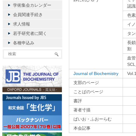
学術集会カレンダー
認識
会員関連手続き
色素
求人情報
イノ
若手研究者に聞く
タン
長鎖
各種申込み
割
血管
SCL
Journal of Biochemistry
Vol
支部のページ
ことばのページ
書評
著者寸描
ばいお・ふおーらむ
本会記事