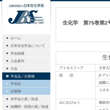
公益社団法人日本生化学会
生化学 第75巻第2
ホーム
日本生化学会について
学会組織
生
入会案内
アトモスフィア
大学入
大会
総 説
β-ア
学会誌／出版物
細菌に
学会誌
コネキ
出版物
本学会の賞／助成
みにれびゅう
糖鎖生
他機関・財団の賞／助成
ヘビと