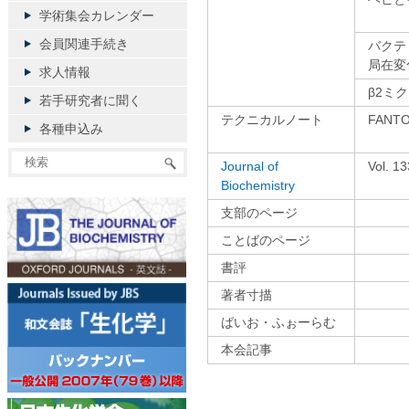
学術集会カレンダー
会員関連手続き
バクテ
局在変
求人情報
β2ミ
若手研究者に聞く
テクニカルノート
FAN
各種申込み
Journal of
Vol. 
Biochemistry
支部のページ
ことばのページ
書評
著者寸描
ばいお・ふぉーらむ
本会記事