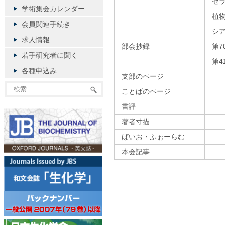
セラ
学術集会カレンダー
植
会員関連手続き
シ
求人情報
部会抄録
第
若手研究者に聞く
第
各種申込み
支部のページ
ことばのページ
書評
著者寸描
ばいお・ふぉーらむ
本会記事