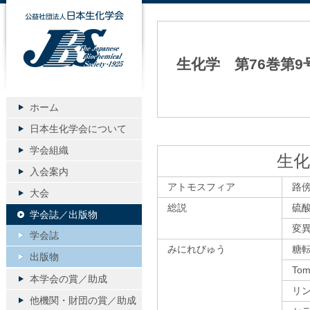
公益社団法人日本生化学会
生化学 第76巻第9
ホーム
日本生化学会について
学会組織
生化
入会案内
アトモスフィア
路
大会
総説
硫
学会誌／出版物
変
学会誌
みにれびゅう
糖
出版物
To
本学会の賞／助成
リ
他機関・財団の賞／助成