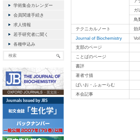
ア
学術集会カレンダー
ガ
会員関連手続き
鳥
求人情報
テクニカルノート
効
若手研究者に聞く
Journal of Biochemistry
V
各種申込み
支部のページ
ことばのページ
書評
著者寸描
ばいお・ふぉーらむ
本会記事