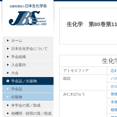
公益社団法人日本生化学会
生化学 第80巻第1
ホーム
日本生化学会について
学会組織
生化
入会案内
アトモスフィア
忘
大会
総説
バ
学会誌／出版物
が
学会誌
みにれびゅう
骨
出版物
非
本学会の賞／助成
植
他機関・財団の賞／助成