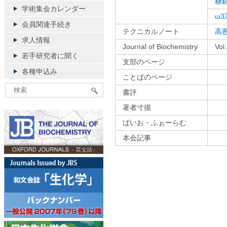
糖
学術集会カレンダー
ω
会員関連手続き
テクニカルノート
高
求人情報
Journal of Biochemistry
Vo
若手研究者に聞く
支部のページ
各種申込み
ことばのページ
書評
著者寸描
ばいお・ふぉーらむ
本会記事