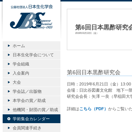
公益社団法人日本生化学会
第6回日本黒酢研究
2019年03月22日（金）
ホーム
日本生化学会について
学会組織
第6回日本黒酢研究会
入会案内
大会
日時：2019年6月21日（金）13:00
会場：日比谷図書文化館 地下一
学会誌／出版物
研究会会長：矢澤 一良（早稲田大
本学会の賞／助成
詳細は
こちら（PDF）
からご覧いた
他機関・財団の賞／助成
学術集会カレンダー
会員関連手続き