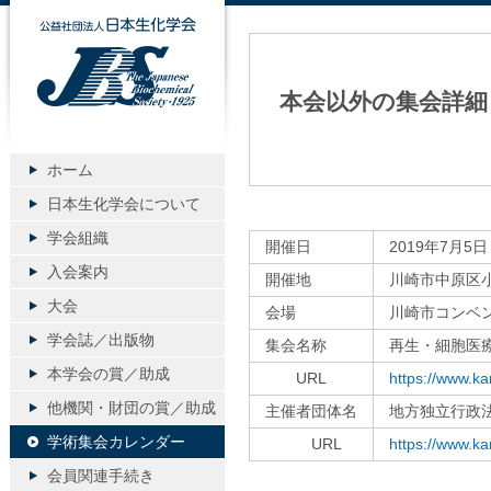
公益社団法人日本生化学会
本会以外の集会詳細
ホーム
日本生化学会について
学会組織
開催日
2019年7月5日
入会案内
開催地
川崎市中原区小
大会
会場
川崎市コンベ
学会誌／出版物
集会名称
再生・細胞医
本学会の賞／助成
URL
https://www.k
他機関・財団の賞／助成
主催者団体名
地方独立行政
学術集会カレンダー
URL
https://www.ka
会員関連手続き