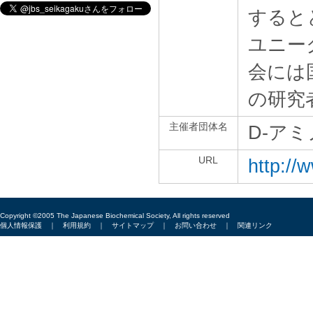
すると
ユニー
会には
の研究
主催者団体名
D-ア
URL
http://
Copyright ©2005 The Japanese Biochemical Society, All rights reserved
個人情報保護
｜
利用規約
｜
サイトマップ
｜
お問い合わせ
｜
関連リンク