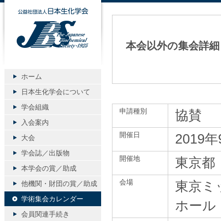
公益社団法人日本生化学会
本会以外の集会詳細
ホーム
日本生化学会について
学会組織
申請種別
協賛
入会案内
開催日
2019
大会
学会誌／出版物
開催地
東京都
本学会の賞／助成
会場
東京ミ
他機関・財団の賞／助成
学術集会カレンダー
ホール
会員関連手続き