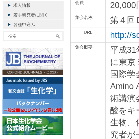
会費
20,00
求人情報
若手研究者に聞く
集会名称
第４回
各種申込み
URL
http://
集会概要
平成31
に東京
国際学会（T
Amino
術講演
酸をキ
生物、
究者が