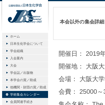
公益社団法人日本生化学会
本会以外の集会詳細
ホーム
日本生化学会について
学会組織
開催日： 2019年
入会案内
開催地： 大阪
大会
学会誌／出版物
会場： 大阪大
本学会の賞／助成
他機関・財団の賞／助成
会費： 25000～3
学術集会カレンダー
会員関連手続き
集会名称： The 6th 