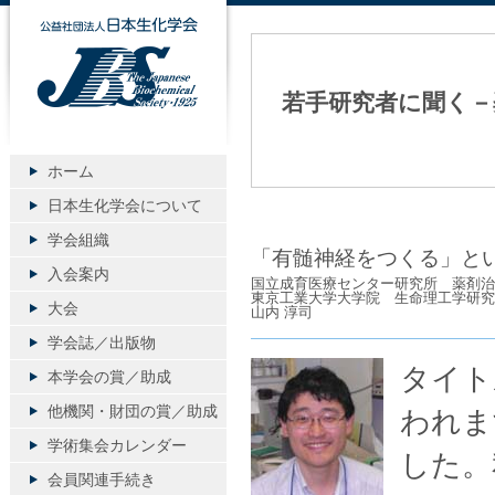
公益社団法人日本生化学会
若手研究者に聞く－
ホーム
日本生化学会について
学会組織
「有髄神経をつくる」と
入会案内
国立成育医療センター研究所 薬剤治
東京工業大学大学院 生命理工学研究
大会
山内 淳司
学会誌／出版物
タイト
本学会の賞／助成
他機関・財団の賞／助成
われま
学術集会カレンダー
した。
会員関連手続き