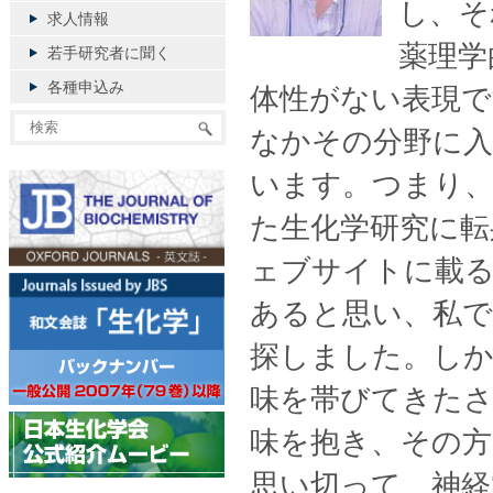
し、そ
求人情報
薬理学
若手研究者に聞く
各種申込み
体性がない表現
なかその分野に
います。つまり、
た生化学研究に転
ェブサイトに載る
あると思い、私で
探しました。しか
味を帯びてきたさ
味を抱き、その
思い切って、神経‘