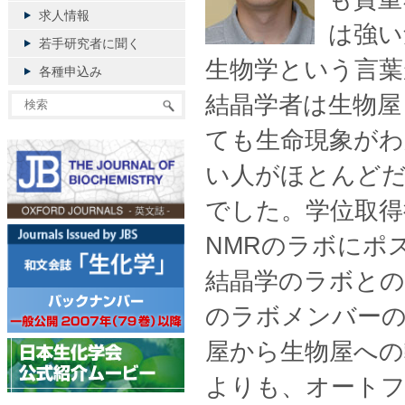
求人情報
は強い
若手研究者に聞く
生物学という言葉
各種申込み
結晶学者は生物屋
ても生命現象が
い人がほとんど
でした。学位取得
NMRのラボにポ
結晶学のラボと
のラボメンバー
屋から生物屋へ
よりも、オートフ