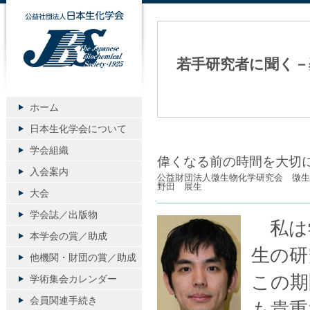
公益社団法人日本生化学会
若手研究者に聞く－
ホーム
日本生化学会について
学会組織
偉くなる前の時間を大切
入会案内
公益財団法人微生物化学研究会 微生
野田 展生
大会
学会誌／出版物
私は
本学会の賞／助成
生の研
他機関・財団の賞／助成
この期
学術集会カレンダー
会員関連手続き
も貴重