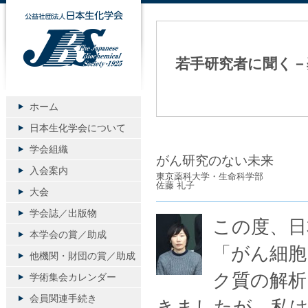
公益社団法人日本生化学会
若手研究者に聞く－
ホーム
日本生化学会について
学会組織
がん研究のない未来
入会案内
東京薬科大学・生命科学部
佐藤 礼子
大会
学会誌／出版物
この度、日
本学会の賞／助成
「がん細胞
他機関・財団の賞／助成
ク質の解析
学術集会カレンダー
会員関連手続き
きましたが、私