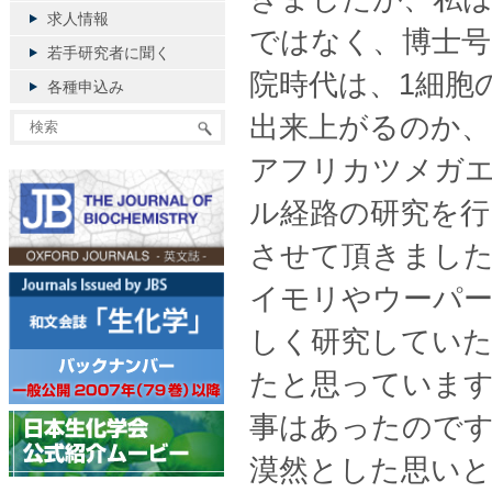
求人情報
ではなく、博士号
若手研究者に聞く
院時代は、1細胞
各種申込み
出来上がるのか、
アフリカツメガ
ル経路の研究を行
させて頂きまし
イモリやウーパー
しく研究していた
たと思っていま
事はあったので
漠然とした思い