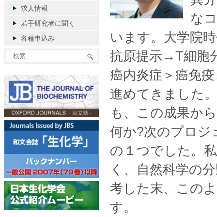
求人情報
な
若手研究者に聞く
います。大学院時
各種申込み
抗原提示→T細胞
癌内炎症＞癌免疫
進めてきました
も、この成果から
何か?次のプロジ
の１つでした。私
く、自然科学の分
考した末、この
す。