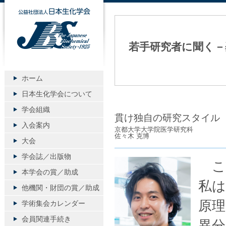
公益社団法人日本生化学会
若手研究者に聞く－
ホーム
日本生化学会について
学会組織
貫け独自の研究スタイル
入会案内
京都大学大学院医学研究科
佐々木 克博
大会
学会誌／出版物
こ
本学会の賞／助成
私は
他機関・財団の賞／助成
原
学術集会カレンダー
会員関連手続き
異