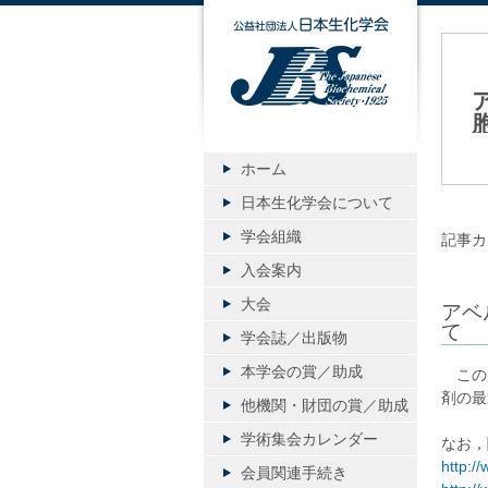
公益社団
20
ホーム
日本生化学会について
学会組織
記事カ
入会案内
大会
アベ
て
学会誌／出版物
本学会の賞／助成
この度
剤の最
他機関・財団の賞／助成
学術集会カレンダー
なお，
http:/
会員関連手続き