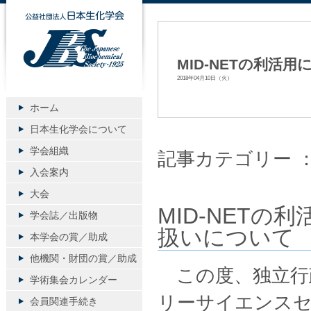
公益社団法人日本生化学会
MID-NETの利
2018年04月10日（火）
ホーム
日本生化学会について
学会組織
記事カテゴリー 
入会案内
大会
MID-NET
学会誌／出版物
扱いについて
本学会の賞／助成
他機関・財団の賞／助成
この度、独立行
学術集会カレンダー
リーサイエンスセ
会員関連手続き