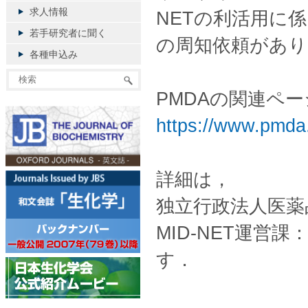
求人情報
NETの利活用に
若手研究者に聞く
の周知依頼があり
各種申込み
PMDAの関連ペ
https://www.pmda.
詳細は，
独立行政法人医薬
MID-NET運営課：
す．