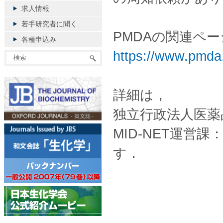
求人情報
若手研究者に聞く
PMDAの関連ペ
各種申込み
https://www.pmda.
詳細は，
独立行政法人医薬
MID-NET運営課：
す．