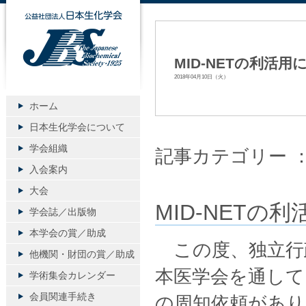
公益社団法人日本生化学会
MID-NETの利活
2018年04月10日（火）
ホーム
日本生化学会について
学会組織
記事カテゴリー 
入会案内
大会
MID-NET
学会誌／出版物
本学会の賞／助成
この度、独立行
他機関・財団の賞／助成
本医学会を通して
学術集会カレンダー
会員関連手続き
の周知依頼があり