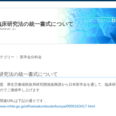
法人日本生化学会
臨床研究法の統一書式について
18年04月12日（木）
テゴリー ：
医学会分科会
研究法の統一書式について
、厚生労働省医政局研究開発振興課から日本医学会を通して、臨床研
のでご連絡申し上げます.
関連URLは下記の通りです．
/www.mhlw.go.jp/stf/seisakunitsuite/bunya/0000163417.html