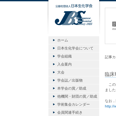
公益社団
20
ホーム
日本生化学会について
学会組織
記事カ
入会案内
大会
臨床
学会誌／出版物
この度
本学会の賞／助成
ました
他機関・財団の賞／助成
なお，
学術集会カレンダー
http:/
会員関連手続き