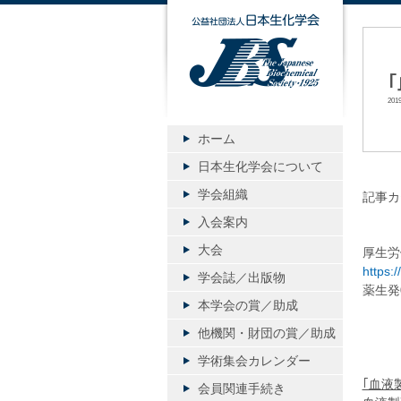
公益社団
20
ホーム
日本生化学会について
学会組織
記事カ
入会案内
大会
厚生労
https:
学会誌／出版物
薬生発0
本学会の賞／助成
平
他機関・財団の賞／助成
厚
学術集会カレンダー
｢血液
会員関連手続き