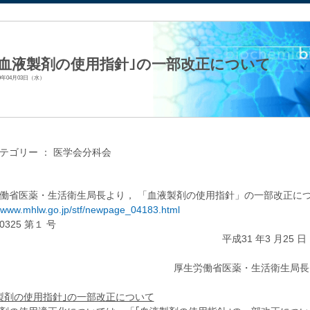
法人日本生化学会
｢血液製剤の使用指針｣の一部改正について
19年04月03日（水）
テゴリー ：
医学会分科会
働省医薬・生活衛生局長より， 「血液製剤の使用指針」の一部改正に
//www.mhlw.go.jp/stf/newpage_04183.html
325 第１ 号
成31 年3 月25 日
生労働省医薬・生活衛生局長
製剤の使用指針｣の一部改正について