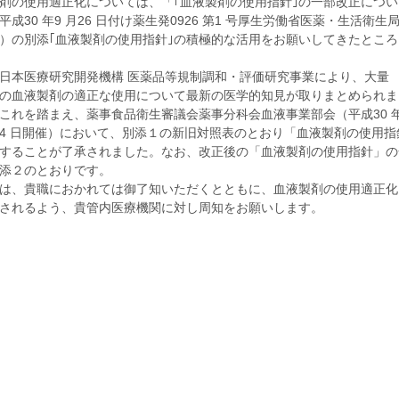
剤の使用適正化については、「｢血液製剤の使用指針｣の一部改正につい
平成30 年9 月26 日付け薬生発0926 第1 号厚生労働省医薬・生活衛生
）の別添｢血液製剤の使用指針｣の積極的な活用をお願いしてきたところ
日本医療研究開発機構 医薬品等規制調和・評価研究事業により、大量
の血液製剤の適正な使用について最新の医学的知見が取りまとめられま
これを踏まえ、薬事食品衛生審議会薬事分科会血液事業部会（平成30 
月14 日開催）において、別添１の新旧対照表のとおり「血液製剤の使用指
することが了承されました。なお、改正後の「血液製剤の使用指針」の
添２のとおりです。
は、貴職におかれては御了知いただくとともに、血液製剤の使用適正化
されるよう、貴管内医療機関に対し周知をお願いします。