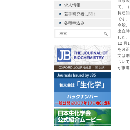
血液製
求人情報
て」（
長通知
若手研究者に聞く
です。
各種申込み
今般、
出血時
した。
12 
を改正
文は別
ついて
が推進