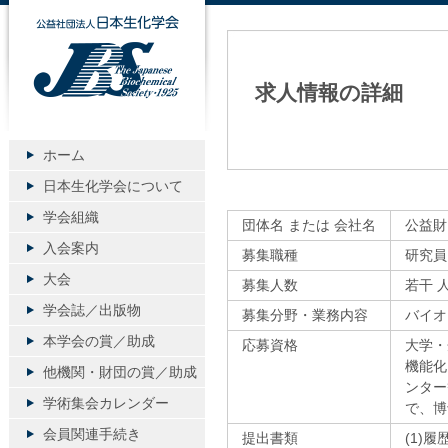
公益社団法人日本生化学会
求人情報の詳細
ホーム
日本生化学会について
学会組織
団体名 または 会社名
公益財
入会案内
募集職種
研究員
大会
募集人数
若干 
学会誌／出版物
募集分野・業務内容
バイオ
本学会の賞／助成
応募資格
大学・
機能化
他機関・財団の賞／助成
ンター
学術集会カレンダー
で、博
会員関連手続き
提出書類
(1)