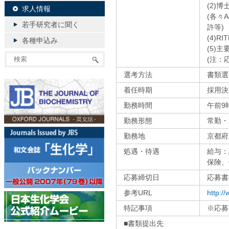
(2)
求人情報
(各々
若手研究者に聞く
許等)
(4)R
各種申込み
(5)
(注：
選考方法
書類選
着任時期
採用決
勤務時間
午前9
勤務形態
常勤・
勤務地
京都府
処遇・待遇
給与：
保険、
応募締切日
応募書
参考URL
http://
特記事項
※応募
■書類提出先