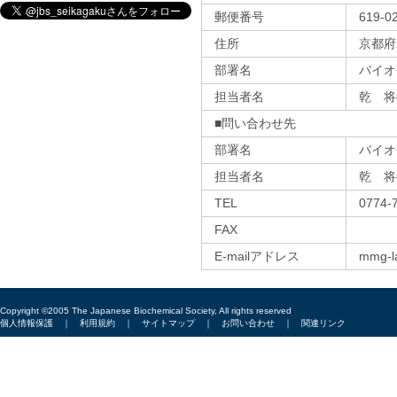
郵便番号
619-0
住所
京都府
部署名
バイオ
担当者名
乾 将
■問い合わせ先
部署名
バイオ
担当者名
乾 将
TEL
0774-
FAX
E-mailアドレス
mmg-la
Copyright ©2005 The Japanese Biochemical Society, All rights reserved
個人情報保護
｜
利用規約
｜
サイトマップ
｜
お問い合わせ
｜
関連リンク