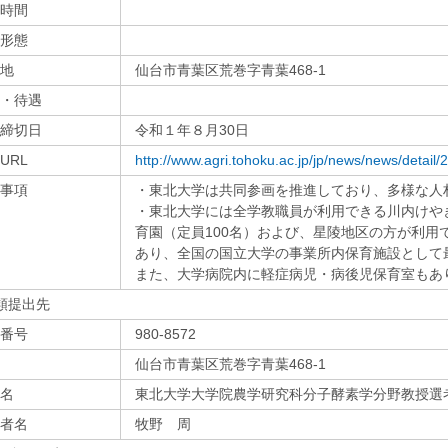
時間
形態
地
仙台市青葉区荒巻字青葉468-1
・待遇
締切日
令和１年８月30日
URL
http://www.agri.tohoku.ac.jp/jp/news/news/detai
事項
・東北大学は共同参画を推進しており、多様な人
・東北大学には全学教職員が利用できる川内けや
育園（定員100名）および、星陵地区の方が利用
あり、全国の国立大学の事業所内保育施設として
また、大学病院内に軽症病児・病後児保育室もあ
類提出先
番号
980-8572
仙台市青葉区荒巻字青葉468-1
名
東北大学大学院農学研究科分子酵素学分野教授選
者名
牧野 周