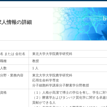
法人日本生化学会
求人情報の詳細
名 または 会社名
東北大学大学院農学研究科
職種
教授
人数
1 人
分野・業務内容
東北大学大学院農学研究科
応用生命科学専攻
分子細胞科学講座分子酵素学分野教授
資格
（１）人格が高潔で博士の学位を有し、学生に対
（２）酵素学およびタンパク質化学に関する卓越
貢献ができる人