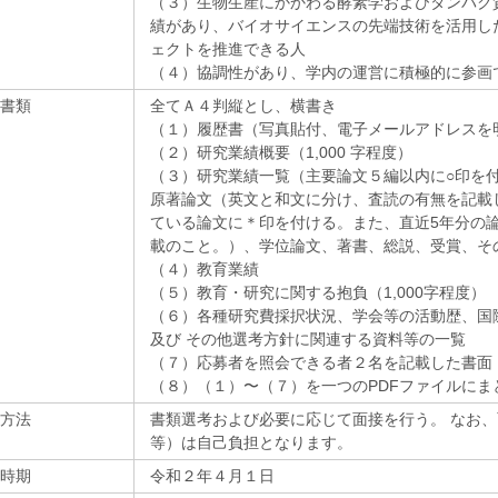
（３）生物生産にかかわる酵素学およびタンパク
績があり、バイオサイエンスの先端技術を活用し
ェクトを推進できる人
（４）協調性があり、学内の運営に積極的に参画
書類
全てＡ４判縦とし、横書き
（１）履歴書（写真貼付、電子メールアドレスを
（２）研究業績概要（1,000 字程度）
（３）研究業績一覧（主要論文５編以内に○印を
原著論文（英文と和文に分け、査読の有無を記載
ている論文に＊印を付ける。また、直近5年分の
載のこと。）、学位論文、著書、総説、受賞、そ
（４）教育業績
（５）教育・研究に関する抱負（1,000字程度）
（６）各種研究費採択状況、学会等の活動歴、国
及び その他選考方針に関連する資料等の一覧
（７）応募者を照会できる者２名を記載した書面
（８）（１）〜（７）を一つのPDFファイルにま
方法
書類選考および必要に応じて面接を行う。 なお
等）は自己負担となります。
時期
令和２年４月１日