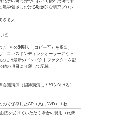
質化学の研究分野において優れた研究業
た農学領域における独創的な研究プロジ
できる人
明記）
付け、その別刷り（コピー可）を提出）：
し、コレスポンディングオーサーになっ
論文には最新のインパクトファクターを記
の他の項目に分類して記載
際会議講演（招待講演に＊印を付ける）
とめて保存したCD（又はDVD）１枚
、面接を受けていただく場合の費用（旅費