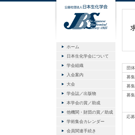
公益社団
ホーム
日本生化学会について
学会組織
団体
入会案内
募集
大会
募集
学会誌／出版物
募集
本学会の賞／助成
他機関・財団の賞／助成
応募
学術集会カレンダー
会員関連手続き