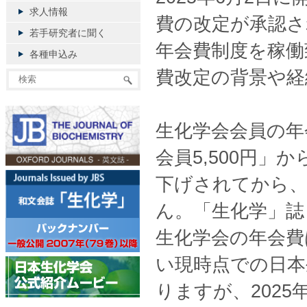
求人情報
費の改定が承認さ
若手研究者に聞く
年会費制度を稼働
各種申込み
費改定の背景や経
生化学会会員の年会
会員5,500円」か
下げされてから、
ん。「生化学」誌と「
生化学会の年会費
い現時点での日本
りますが、202