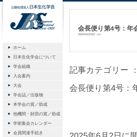
公益社団法人日本生化学会
会長便り第4号：年
2025年06月03日（火）
ホーム
日本生化学会について
学会組織
記事カテゴリー 
入会案内
大会
会長便り第4号：
学会誌／出版物
本学会の賞／助成
他機関・財団の賞／助成
学術集会カレンダー
会員関連手続き
2025年6月2