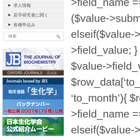
>field_name ==
求人情報
($value->submi
若手研究者に聞く
各種申込み
elseif($value-
>field_value; 
$value->field_
$row_data[‘to_
‘to_month’){ $
>field_name ==
elseif($value-