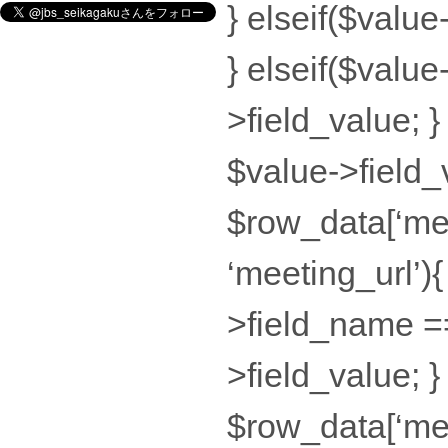
} elseif($valu
} elseif($valu
>field_value; }
$value->field_
$row_data[‘mee
‘meeting_url’){
>field_name ==
>field_value; 
$row_data[‘mee