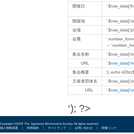
開催日
‘.$row_data[‘f
開催地
‘.$row_data[‘ve
会場
‘.$row_data[‘pl
会費
‘.number_forma
～’.number_form
集会名称
‘.$row_data[‘m
URL
‘.$row_data[‘me
集会概要
‘); echo nl2br(
主催者団体名
‘.$row_data[‘or
URL
‘.$row_data[‘or
‘); ?>
Copyright ©2005 The Japanese Biochemical Society, All rights reserved
個人情報保護
｜
利用規約
｜
サイトマップ
｜
お問い合わせ
｜
関連リンク