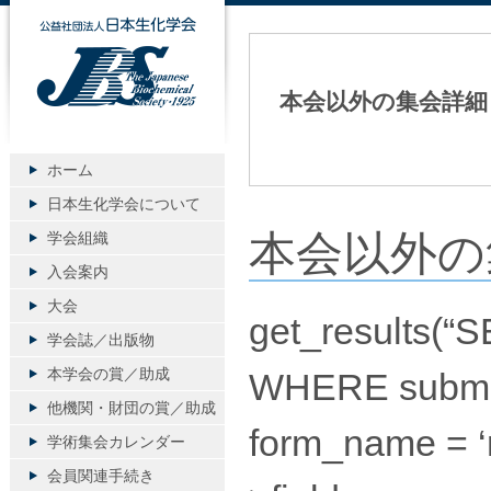
公益社団法人日本生化学会
本会以外の集会詳細
ホーム
日本生化学会について
本会以外の
学会組織
入会案内
大会
get_results(“
学会誌／出版物
本学会の賞／助成
WHERE submit_
他機関・財団の賞／助成
form_name = ‘r
学術集会カレンダー
会員関連手続き