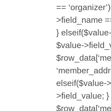
== ‘organizer’)
>field_name ==
} elseif($valu
$value->field_
$row_data[‘mem
‘member_addre
elseif($value-
>field_value; 
$row_data[‘mem