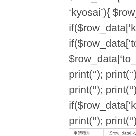
‘kyosai’){ $row_
if($row_data[‘kyos
if($row_data[‘
$row_data[‘to_day’
print(‘‘); print(‘
print(‘‘); print(‘‘)
if($row_data[‘kyos
print(‘‘); print(‘‘
申請種別
‘.$row_data[‘ky