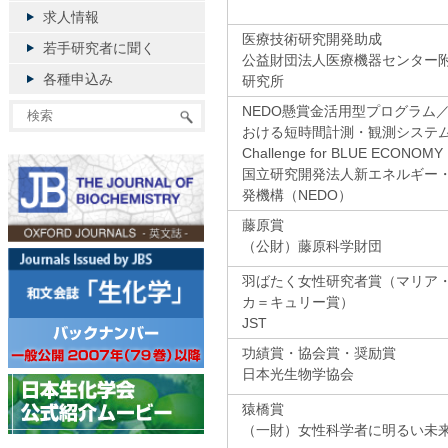
求人情報
医療技術研究開発助成
若手研究者に聞く
公益財団法人医療機器センター
各種申込み
研究所
NEDO懸賞金活用型プログラム
おける短時間計測・観測システム
Challenge for BLUE ECONOMY
国立研究開発法人新エネルギー
発機構（NEDO）
藤原賞
（公財）藤原科学財団
羽ばたく女性研究者賞（マリア
カ＝キュリー賞）
JST
功績賞・協会賞・奨励賞
日本光生物学協会
猿橋賞
（一財）女性科学者に明るい未