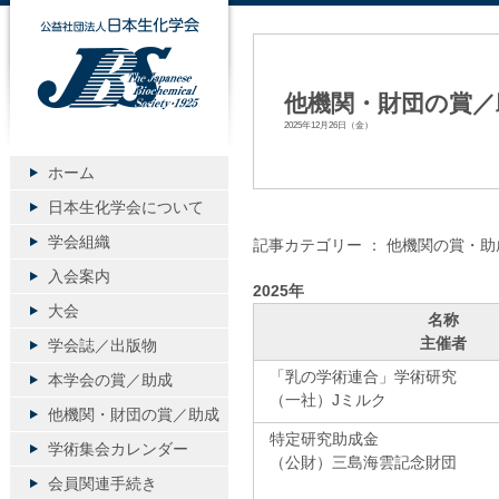
公益社団法人日本生化学会
他機関・財団の賞／助
2025年12月26日（金）
ホーム
日本生化学会について
学会組織
記事カテゴリー ：
他機関の賞・助
入会案内
2025年
大会
名称
主催者
学会誌／出版物
「乳の学術連合」学術研究
本学会の賞／助成
（一社）Jミルク
他機関・財団の賞／助成
特定研究助成金
学術集会カレンダー
（公財）三島海雲記念財団
会員関連手続き