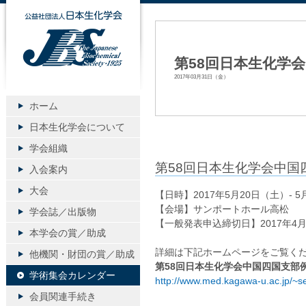
公益社団法人日本生化学会
第58回日本生化学
2017年03月31日（金）
ホーム
日本生化学会について
学会組織
第58回日本生化学会中国
入会案内
大会
【日時】2017年5月20日（土）- 
【会場】サンポートホール高松
学会誌／出版物
【一般発表申込締切日】2017年4
本学会の賞／助成
詳細は下記ホームページをご覧く
他機関・財団の賞／助成
第58回日本生化学会中国四国支部
学術集会カレンダー
http://www.med.kagawa-u.ac.jp/~
会員関連手続き