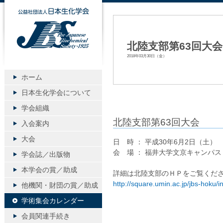
公益社団法人日本生化学会
北陸支部第63回大会
2018年03月30日（金）
ホーム
日本生化学会について
学会組織
北陸支部第63回大会
入会案内
大会
日 時 ： 平成30年6月2日（土
会 場 ： 福井大学文京キャンパス
学会誌／出版物
本学会の賞／助成
詳細は北陸支部のＨＰをご覧くださ
http://square.umin.ac.jp/jbs-hoku/i
他機関・財団の賞／助成
学術集会カレンダー
会員関連手続き