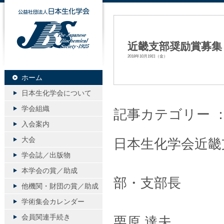
公益社団法人日本生化学会
近畿支部奨励賞募集
2018年10月19日（金）
ホーム
日本生化学会について
学会組織
記事カテゴリー 
入会案内
大会
日本生化学会近畿
学会誌／出版物
日本
本学会の賞／助成
部・支部長
他機関・財団の賞／助成
学術集会カレンダー
会員関連手続き
栗原 達夫