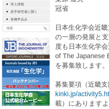
求人情報
冠省
若手研究者に聞く
各種申込み
日本生化学会近畿
の一層の発展と支
度も日本生化学会近畿支
of The Japanese
を募集致します。
募集要項（近畿
kinki.jp/activity5.h
載）にありますよ