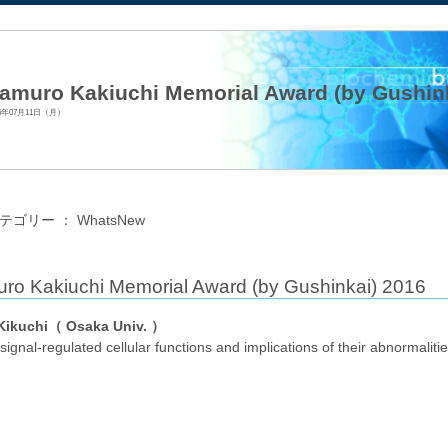
法人日本生化学会
amuro Kakiuchi Memorial Award (by Gushink
16年07月11日（月）
テゴリー ：
WhatsNew
ro Kakiuchi Memorial Award (by Gushinkai) 2016
 Kikuchi（ Osaka Univ. ）
gnal-regulated cellular functions and implications of their abnormalitie