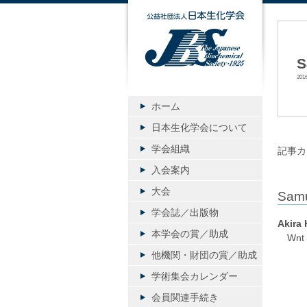
公益社団
S
20
ホーム
日本生化学会について
学会組織
記事カ
入会案内
大会
Samu
学会誌／出版物
Akira
本学会の賞／助成
Wnt si
他機関・財団の賞／助成
学術集会カレンダー
会員関連手続き