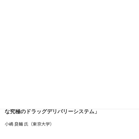
特別企画 若手研究者による「未来の生化学」発
表賞授賞式および作品発表
最優秀賞
「生化学ルネサンス ～芸術は爆発だ、生化
学も芸術だ～」
篠田 沙緒里 氏（東京大学）他5名
優秀賞
「”ドクターナノマシン”を用いた新規分子
センシング手法」
小坂井 克也 氏（京都大学）
優秀賞
「体内で1 細胞を精密プログラミング可能
な究極のドラッグデリバリーシステム」
小嶋 良輔 氏（東京大学）