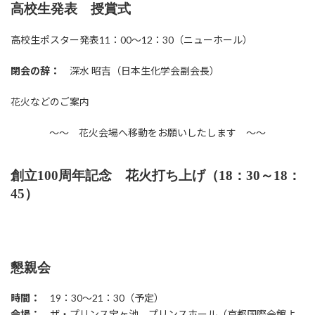
高校生発表 授賞式
高校生ポスター発表11：00～12：30（ニューホール）
閉会の辞：
深水 昭吉（日本生化学会副会長）
花火などのご案内
～～ 花火会場へ移動をお願いしたします ～～
創立100周年記念 花火打ち上げ（18：30～18：
45）
懇親会
時間：
19：30～21：30（予定）
会場：
ザ・プリンス宝ヶ池 プリンスホール（京都国際会館よ