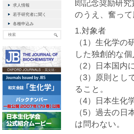
郎記念奨励研究
求人情報
のうえ、奮って
若手研究者に聞く
各種申込み
1.対象者
（1）生化学の
した独創的な個
（2）日本国内
（3）原則として
ること。
（4）日本生化
（5）過去の日
は問わない。