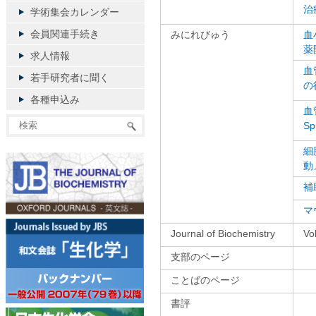
治
学術集会カレンダー
会員関連手続き
みにれびゅう
血
薬
求人情報
血
若手研究者に聞く
の
各種申込み
血
S
細
動
補
マ
Journal of Biochemistry
V
支部のページ
ことばのページ
書評