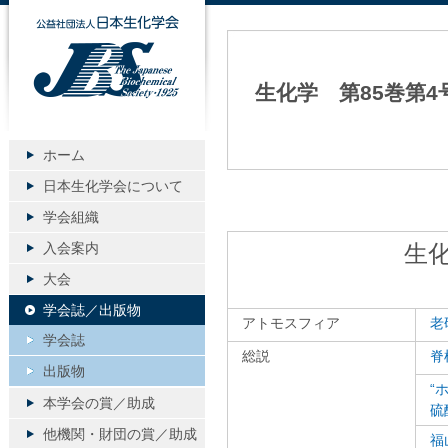
公益社団法人日本生化学会
生化学 第85巻第4
ホーム
日本生化学会について
学会組織
入会案内
生化
大会
学会誌／出版物
アトモスフィア
老
学会誌
総説
脊
出版物
“
本学会の賞／助成
硫
他機関・財団の賞／助成
福