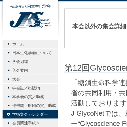
公益社団法人日本生化学会
本会以外の集会詳細
ホーム
日本生化学会について
学会組織
第12回Glycosci
入会案内
大会
「糖鎖生命科学連携
学会誌／出版物
省の共同利用・共
本学会の賞／助成
活動しております
他機関・財団の賞／助成
J-GlycoNe
学術集会カレンダー
ー“Glycoscience Fr
会員関連手続き