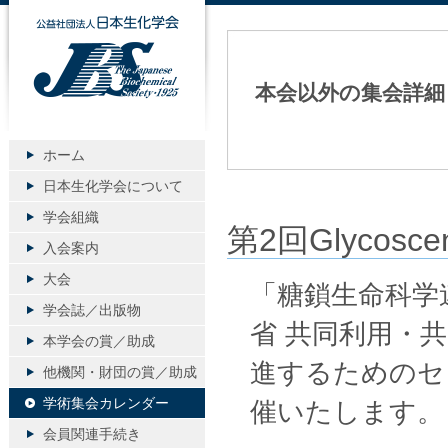
公益社団法人日本生化学会
本会以外の集会詳細
ホーム
日本生化学会について
学会組織
第2回Glycoscenc
入会案内
大会
「糖鎖生命科学連
学会誌／出版物
省 共同利用・
本学会の賞／助成
進するためのセミナー“
他機関・財団の賞／助成
学術集会カレンダー
催いたします。
会員関連手続き