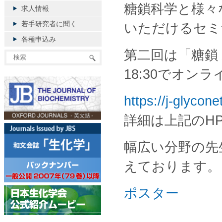
糖鎖科学と様々
求人情報
若手研究者に聞く
いただけるセミ
各種申込み
第二回は「糖鎖ｘ
18:30でオン
https://j-glycon
詳細は上記のH
幅広い分野の先
えております。
ポスター