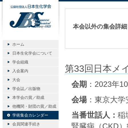
公益社団法人日本生化学会
本会以外の集会詳細
ホーム
日本生化学会について
学会組織
第33回日本メ
入会案内
大会
会期
：2023年1
学会誌／出版物
本学会の賞／助成
会場
：東京大学
他機関・財団の賞／助成
当番世話人：
稲
学術集会カレンダー
会員関連手続き
腎臓病（CKD