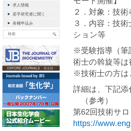
モート開催】
求人情報
２．対象：技術
若手研究者に聞く
３．内容：技術
各種申込み
ション等
※受験指導（筆
術士の斡旋等は
※技術士の方は
詳細は、下記添
（参考）
第62回技術サ
https://www.eng