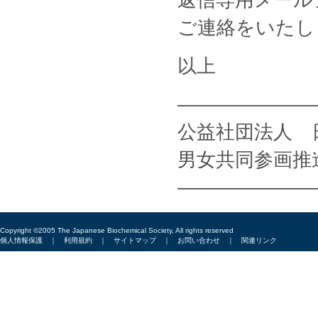
返信専用メールアド
ご連絡をいたし
以上
———————
公益社団法人 
男女共同参画推
———————
Copyright ©2005 The Japanese Biochemical Society, All rights reserved
個人情報保護
｜
利用規約
｜
サイトマップ
｜
お問い合わせ
｜
関連リンク