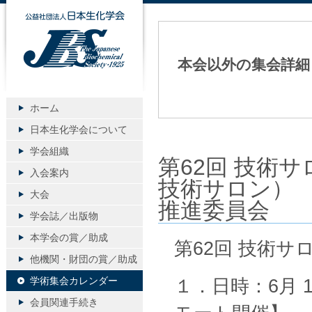
公益社団法人日本生化学会
本会以外の集会詳細
ホーム
日本生化学会について
学会組織
第62回 技術
入会案内
技術サロン） 
大会
推進委員会
学会誌／出版物
本学会の賞／助成
第62回 技術サ
他機関・財団の賞／助成
学術集会カレンダー
１．日時：6月 1
会員関連手続き