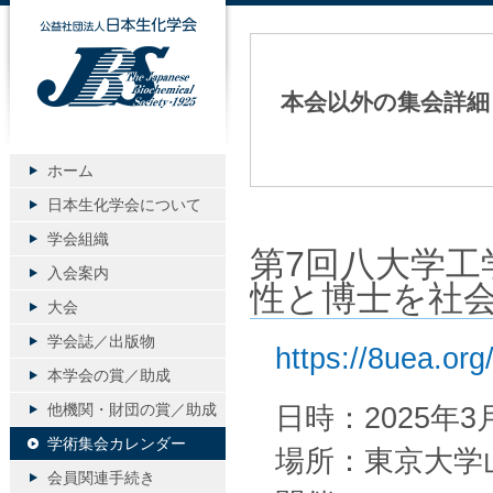
公益社団法人日本生化学会
本会以外の集会詳細
ホーム
日本生化学会について
学会組織
第7回八大学
入会案内
性と博士を社
大会
学会誌／出版物
https://8uea.org
本学会の賞／助成
他機関・財団の賞／助成
日時：2025年3月2
学術集会カレンダー
場所：東京大学
会員関連手続き