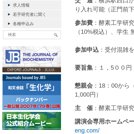
交 通
：横浜駅西口
求人情報
り入れ可能（正門前
若手研究者に聞く
参加費
：酵素工学研究
各種申込み
（10%税込）、学生 
参加申込
：受付混雑
要旨集
：１，5００円
懇親会
：18：00から
1,000円）
主 催
：酵素工学研
講演会専用ホームペー
eng.com/