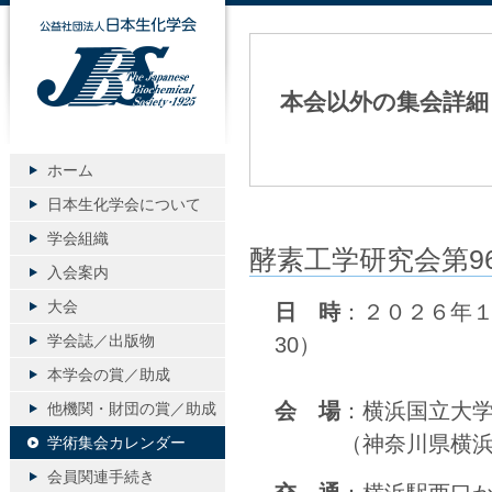
公益社団法人日本生化学会
本会以外の集会詳細
ホーム
日本生化学会について
学会組織
酵素工学研究会第9
入会案内
大会
日 時
：２０２６年１１
学会誌／出版物
30）
本学会の賞／助成
会 場
：横浜国立大
他機関・財団の賞／助成
（神奈川県横浜市保
学術集会カレンダー
会員関連手続き