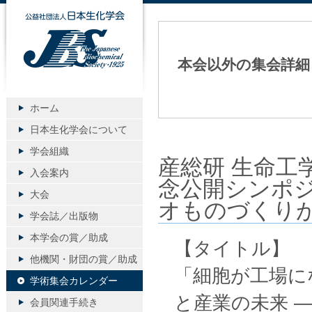
公益社団法人日本生化学会
本会以外の集会詳細
ホーム
日本生化学会について
学会組織
産総研 生命工
入会案内
念公開シンポジ
大会
オものづくりが
学会誌／出版物
本学会の賞／助成
【タイトル】
他機関・財団の賞／助成
「細胞が工場に
学術集会カレンダー
と産業の未来 
会員関連手続き