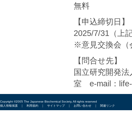
無料
【申込締切日】
2025/7/3
※意見交換会（会
【問合せ先】
国⽴研究開発法
室 e-mail：life-l
Copyright ©2005 The Japanese Biochemical Society, All rights reserved
個人情報保護
｜
利用規約
｜
サイトマップ
｜
お問い合わせ
｜
関連リンク