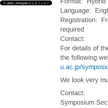
Format: Hybrid (
Language: Engl
Registration: Fr
required
Contact
For details of t
the following we
u.ac.jp/sympos
We look very muc
Contact:
Symposium Secr