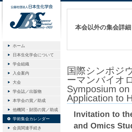
公益社団法人日本生化学会
本会以外の集会詳細
ホーム
日本生化学会について
学会組織
国際シンポジ
入会案内
ーマンバイオロジー
大会
Symposium on 
学会誌／出版物
Application to
本学会の賞／助成
他機関・財団の賞／助成
Invitation to 
学術集会カレンダー
and Omics Stu
会員関連手続き