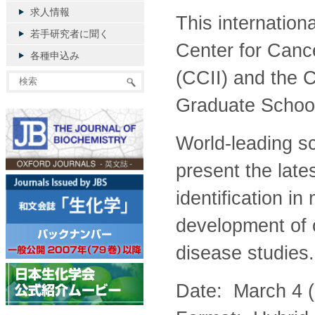
求人情報
This internation
若手研究者に聞く
Center for Can
各種申込み
(CCII) and the 
Graduate School
World-leading sc
present the late
identification i
development of 
disease studies.
Date: March 4 (