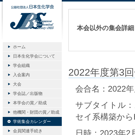
公益社団法人日本生化学会
本会以外の集会詳細
ホーム
日本生化学会について
学会組織
2022年度第
入会案内
大会
会合名：202
学会誌／出版物
本学会の賞／助成
サブタイトル：
他機関・財団の賞／助成
セイ系構築からHit
学術集会カレンダー
会員関連手続き
日時：2023年2月