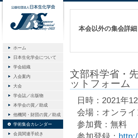
公益社団法人日本生化学会
本会以外の集会詳細
ホーム
日本生化学会について
学会組織
文部科学省・先
入会案内
ットフォーム 
大会
学会誌／出版物
日時：2021年1
本学会の賞／助成
会場：オンライ
他機関・財団の賞／助成
参加費：無料
学術集会カレンダー
会員関連手続き
参加登録：
http: