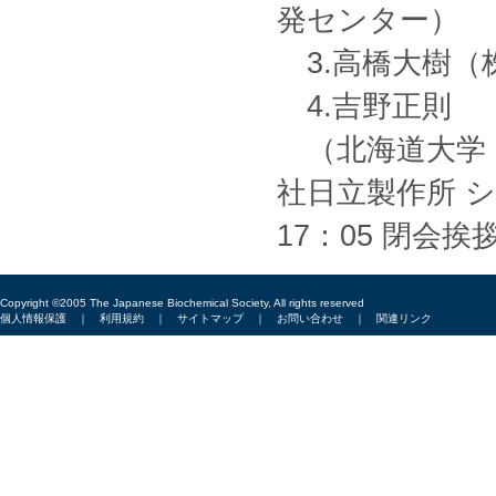
発センター）
3.高橋大樹（株式
4.吉野正則
（北海道大学 
社日立製作所 
17：05 閉会挨
Copyright ©2005 The Japanese Biochemical Society, All rights reserved
個人情報保護
｜
利用規約
｜
サイトマップ
｜
お問い合わせ
｜
関連リンク