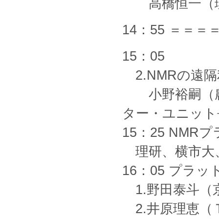
高橋恒一（理
14：55 ＝＝
15：05
2.NMRの遠
小野裕嗣（農
ター・ユニット
15：25 NM
理研、横市大、
16：05 プラ
1.野田泰斗（
2.井原理恵（