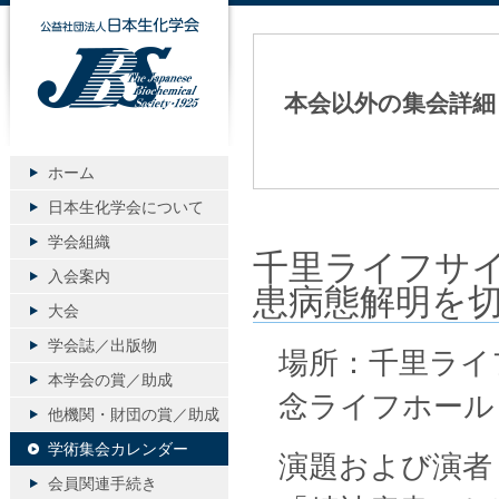
公益社団法人日本生化学会
本会以外の集会詳細
ホーム
日本生化学会について
学会組織
千里ライフサイ
入会案内
患病態解明を
大会
学会誌／出版物
場所：千里ライ
本学会の賞／助成
念ライフホール
他機関・財団の賞／助成
学術集会カレンダー
演題および演者
会員関連手続き