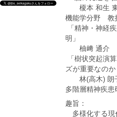
榎本 和生 東
機能学分野 教
「精神・神経疾
明」
柚﨑 通介 
「樹状突起演算
ズが重要なのか
林(高木) 朗
多階層精神疾患
趣旨：
多様化する現