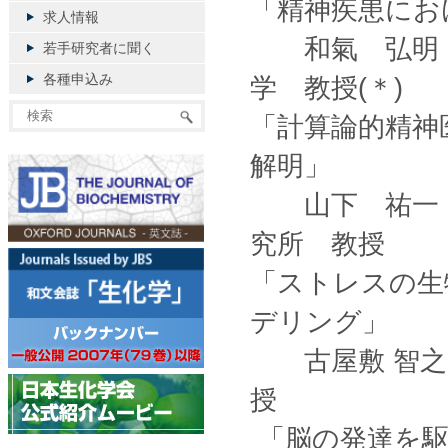
「精神疾患にお
求人情報
和氣 弘明 
若手研究者に聞く
各種申込み
学 教授(＊)
「計算論的精神
解明」
山下 祐一 
究所 教授
「ストレスの生
デリング」
古屋敷 智之 
授
「脳の発達を駆