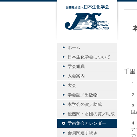
公益社団
ホーム
日本生化学会について
学会組織
千里
入会案内
１
大会
２
学会誌／出版物
本学会の賞／助成
３
国
他機関・財団の賞／助成
４
学術集会カレンダー
ア
会員関連手続き
て