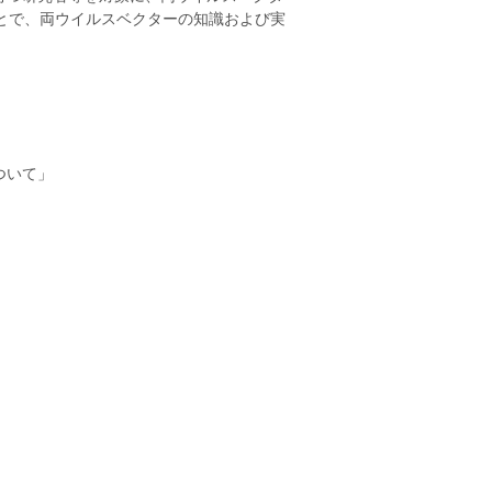
とで、両ウイルスベクターの知識および実
ついて」
増幅・精製法」