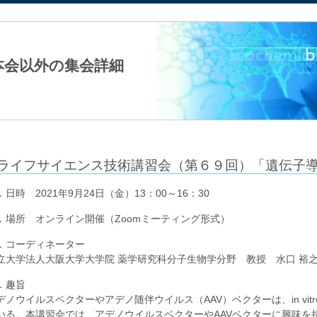
法人日本生化学会
本会以外の集会詳細
ライフサイエンス技術講習会（第６９回）「遺伝子
．日時 2021年9月24日（金）13：00～16：30
．場所 オンライン開催（Zoomミーティング形式）
．コーディネーター
立大学法人大阪大学大学院 薬学研究科分子生物学分野 教授 水口 裕
．趣旨
デノウイルスベクターやアデノ随伴ウイルス（AAV）ベクターは、in vitro
いる。本講習会では、アデノウイルスベクターやAAVベクターに興味を