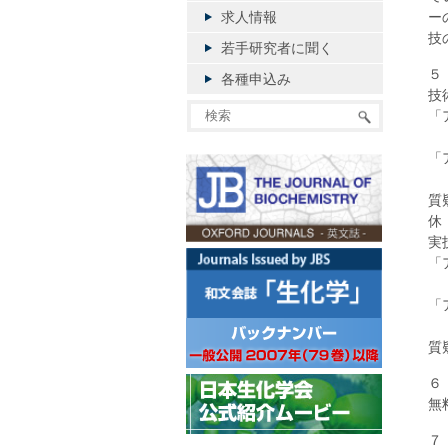
求人情報
ー
技
若手研究者に聞く
５
各種申込み
技
「
水
「
田
質
休
実
櫻
「
田
質
６
無
７