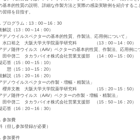
の基本的性質の説明、詳細な作製方法と実際の感染実験例を紹介するこ
の習得を目指す。
．プログラム：13：00～16：30
術解説（13：00～14：00）
アデノウイルスベクターの基本的性質、作製法、応用例について」
口裕之 大阪大学大学院薬学研究科 （13：00～14：00）
アデノ随伴ウイルス（AAV）ベクターの基本的性質、作製法、応用例に
中啓二 タカラバイオ株式会社営業支援部 （14：00～15：00）
疑応答（15：00～15：10）
 憩（15：10～15：20）
技解説（15：20～16：20）
「アデノウイルスベクターの作製・
井文教 大阪大学大学院薬学研究科 （15：20～15：50）
アデノ随伴ウイルス（AAV）ベクターの作製・増幅・精製法」
中啓二 タカラバイオ株式会社営業支援部 （15：50～16：20）
疑応答（16：20～16：30）
．参加費
料（但し参加登録が必要）
．参加要件