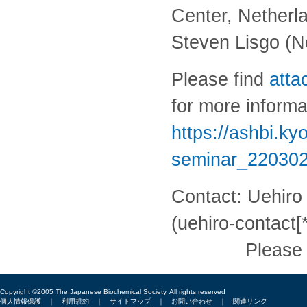
Center, Netherl
Steven Lisgo (N
Please find
atta
for more informa
https://ashbi.ky
seminar_220302
Contact: Uehiro 
(uehiro-contact[*
Please chan
Copyright ©2005 The Japanese Biochemical Society, All rights reserved
個人情報保護
｜
利用規約
｜
サイトマップ
｜
お問い合わせ
｜
関連リンク