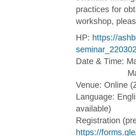
practices for obt
workshop, pleas
HP:
https://ashb
seminar_220302
Date & Time: Ma
March 4 (Fr
Venue: Online 
Language: Engli
available)
Registration (pre
https://forms.