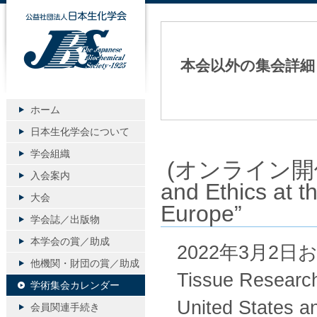
公益社団法人日本生化学会
本会以外の集会詳細
ホーム
日本生化学会について
学会組織
(オンライン開催) “F
入会案内
and Ethics at t
大会
Europe”
学会誌／出版物
本学会の賞／助成
2022年3月2日
他機関・財団の賞／助成
Tissue Research:
学術集会カレンダー
United State
会員関連手続き