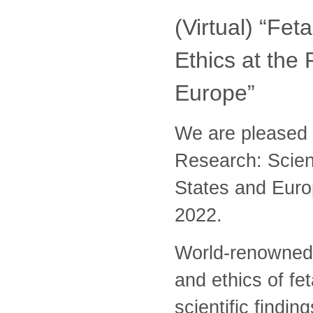
(Virtual) “Fe
Ethics at the 
Europe”
We are pleased 
Research: Scienc
States and Europ
2022.
World-renowned 
and ethics of fet
scientific findin