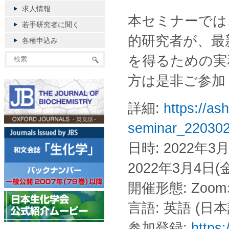
求人情報
本セミナーでは
若手研究者に聞く
的研究者が、最
各種申込み
を得るための実
方は是非ご参加
詳細:
https://as
seminar_220302
日時: 2022年3月2
2022年3月4日(金)
開催形態: Zo
言語: 英語 (
参加登録:
https