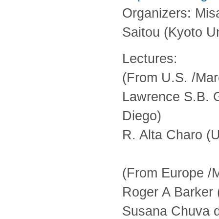
Organizers: Misa
Saitou (Kyoto Un
Lectures:
(From U.S. /Mar
Lawrence S.B. Go
Diego)
R. Alta Charo (
(From Europe /M
Roger A Barker 
Susana Chuva de