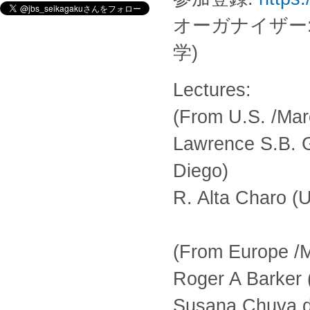
オーガナイザー:
学)
Lectures:
(From U.S. /Mar
Lawrence S.B. Go
Diego)
R. Alta Charo (
(From Europe /M
Roger A Barker 
Susana Chuva de