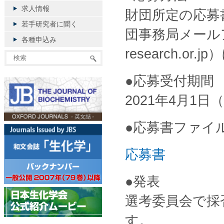
求人情報
財団所定の応募
若手研究者に聞く
団事務局メールアドレ
各種申込み
research.or
●応募受付期間
2021年4月1日
●応募書ファイ
応募書
●発表
選考委員会で採
す。