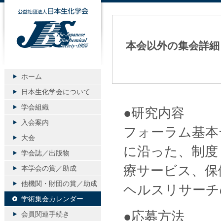
公益社団法人日本生化学会
本会以外の集会詳細
ホーム
日本生化学会について
学会組織
●研究内容
入会案内
フォーラム基本
大会
に沿った、制度
学会誌／出版物
療サービス、保
本学会の賞／助成
他機関・財団の賞／助成
ヘルスリサーチ
学術集会カレンダー
●応募方法
会員関連手続き