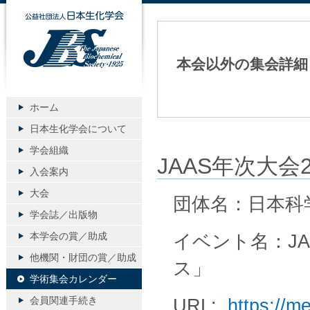
公益社団法人日本生化学会
本会以外の集会詳細
ホーム
日本生化学会について
学会組織
JAAS年次大
入会案内
大会
団体名：日本科
学会誌／出版物
本学会の賞／助成
イベント名：JA
他機関・財団の賞／助成
ス」
学術集会カレンダー
会員関連手続き
URL:
https://m