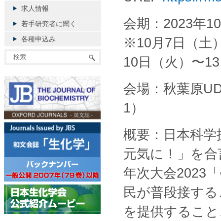
求人情報
会期：2023年
若手研究者に聞く
各種申込み
※10⽉7⽇（⼟
10⽇（⽕）〜
会場：秋葉原UDX
1）
概要：日本科学
元気に！」を合
年次大会202
民が普段接する
を提供すること